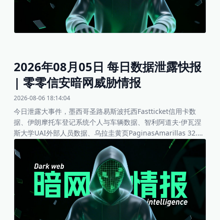
卫生医疗、金融与公民服务机构的访问控制、数据备份与供应链
监控。
2026年08月05日 每日数据泄露快报
| 零零信安暗网威胁情报
2026-08-06 18:14:04
今日泄露大事件，墨西哥圣路易斯波托西Fastticket信用卡数
据、伊朗摩托车登记系统个人与车辆数据、智利阿道夫·伊瓦涅
斯大学UAI外部人员数据、乌拉圭黄页PaginasAmarillas 32.7
万商业联系数据、WordPress主题开发网站Mangabooth客户
数据、法国宠物用品零售商MaxiZoo 341万用户数据、美国营养
补充剂公司HVMN 8.6万用户数据、12家公司网站数据库集体泄
露、埃及供应链SaaS平台Qara.net数据等。