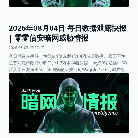
2026年08月04日 每日数据泄露快报
| 零零信安暗网威胁情报
2026-08-05 17:52:17
今日泄露大事件，伊朗Janfada组织1.4万成员数据、墨西哥伊
拉普阿托市政府求职门户1.7万求职者数据、myBB论坛插件SQL
注入零日漏洞出售、美国宠物科技公司Waggle 10.6万客户数
据、俄语暗网论坛Ramp4u.io 7709用户数据、美国加州大麻品
牌STIIIZY完整数据库、西班牙网站cromakit.es客户与用户数据
等。