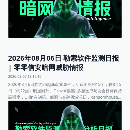
球媒体情报公司Carma 3500+组织客户数据、法国篮球联合会
FFBB 7.5万人员数据等。
2026年08月06日 勒索软件监测日报
| 零零信安暗网威胁情报
2026-08-07 18:19:10
2026年8月6日共约35起新勒索事件，活跃组织约15个，较8月5
日（约22起）明显回升。Orova继续以多起医疗与协会目标保持
高强度，Qilin在制药、能源与金融领域活跃，Ransomhouse
针对银行与市政目标，Play、Barracuda、Lynx等亦有多起发
布。被勒索行业主要分布于卫生医疗、制造、金融、公民服务、
科技与其他服务领域，地理上仍以美国为主，同时涉及中国、罗
马尼亚、德国、巴西、韩国、法国与英国。整体影响程度中高：
银行、紧急服务、市政政府与制药研发等高价值目标受害，可能