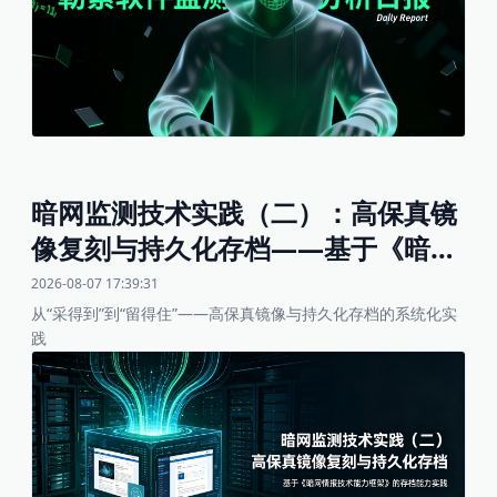
引发金融服务中断、公共安全风险与知识产权外泄。建议企业重
点关注Orova、Qilin、Ransomhouse高危IOC，加强金融、医
疗、制造与政府机构的访问控制、备份与供应链监控。
暗网监测技术实践（二）：高保真镜
像复刻与持久化存档——基于《暗网
情报技术能力框架》的存档能力实践
2026-08-07 17:39:31
【分析师专稿】
从“采得到”到“留得住”——高保真镜像与持久化存档的系统化实
践