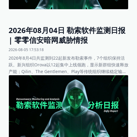
2026年08月04日 勒索软件监测日报
| 零零信安暗网威胁情报
2026-08-05 17:53:18
2026年8月4日共监测到22起新发布勒索事件，7个组织保持活
跃。新兴组织Orova以12起集中上线领跑，显示新群组快速释放
产能；Qilin、The Gentlemen、Play等传统组织继续稳定输
出。被勒索行业主要分布于卫生医疗、制造、金融、建筑和房地
产、批发零售及科技领域，香港本地品牌与美国中小企业成为当
日重点。整体影响程度较高：知名品牌三丽鸥香港、美国医疗网
络及玻璃铝制造商受害，可能引发数据隐私与供应链风险。建议
企业重点关注Orova新IOC，强化边缘设备与VPN防护。