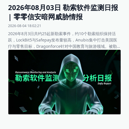
2026年08月03日 勒索软件监测日报
| 零零信安暗网威胁情报
2026-08-04 18:02:21
2026年8月3日共约25起新勒索事件，约10个勒索组织保持活
跃，LockBit5与Safepay发布量较高，Anubis集中打击美国医
疗与零售目标，Dragonforce针对中国教育与旅游领域。被勒索
行业主要分布于医疗、零售、制造、教育、旅游、物流及金融，
地理上美国占比突出，中国、欧洲（德国、意大利、西班牙、罗
马尼亚）、泰国、新加坡、以色列、日本、印度、巴西也有分
布。整体影响程度中高，医疗与大型零售事件可能引发患者隐私
风险与供应链中断。建议企业重点关注Anubis、LockBit5、
Safepay、Dragonforce高危IOC，加强医疗、零售、教育与制
造企业的访问控制、数据备份及初始访问监测。