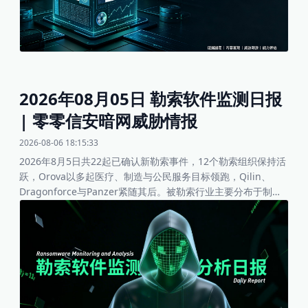
2026年08月05日 勒索软件监测日报
| 零零信安暗网威胁情报
2026-08-06 18:15:33
2026年8月5日共22起已确认新勒索事件，12个勒索组织保持活
跃，Orova以多起医疗、制造与公民服务目标领跑，Qilin、
Dragonforce与Panzer紧随其后。被勒索行业主要分布于制
造、卫生医疗、金融、教育、公民服务、批发零售、文体娱乐、
信息和互联网、农业及交通和仓储等领域，地理上以美国为主，
同时涉及英国、西班牙、印度尼西亚、波兰、奥地利、法国与印
度。整体影响程度中高：惩教设施、大学、知名手表品牌与法律
事务所等高价值目标受害，可能引发公共安全、教育隐私、供应
链与客户数据风险。建议企业重点关注Orova、Qilin、
Dragonforce与Panzer高危IOC，加强美国及欧洲地区制造、