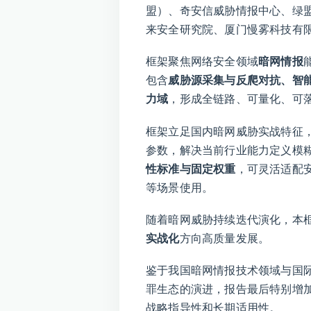
盟）、奇安信威胁情报中心、绿盟
来安全研究院、厦门慢雾科技有
框架聚焦网络安全领域
暗网情报
包含
威胁源采集与反爬对抗、智
力域
，形成全链路、可量化、可
框架立足国内暗网威胁实战特征，
参数，解决当前行业能力定义模
性标准与固定权重
，可灵活适配
等场景使用。
随着暗网威胁持续迭代演化，本
实战化
方向高质量发展。
鉴于我国暗网情报技术领域与国
罪生态的演进，报告最后特别增加
战略指导性和长期适用性。