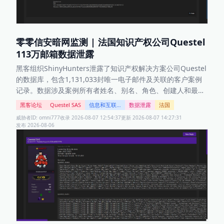
零零信安暗网监测 | 法国知识产权公司Questel
113万邮箱数据泄露
黑客组织ShinyHunters泄露了知识产权解决方案公司Questel
的数据库，包含1,131,033封唯一电子邮件及关联的客户案例
记录。数据涉及案例所有者姓名、别名、角色、创建人和最后
修改人信息、案例主题、编号、状态、优先级、开启与关闭日
黑客论坛
Questel SAS
信息和互联网科技
数据泄露
法国
期，以及客户姓名、公司、电子邮件等。
威胁者ID:
omni777
收录
2026-08-07 12:54:37
更新
2026-08-07 14:27:31
发布
2026-08-06