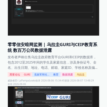
零零信安暗网监测 | 乌拉圭GURI与CEIP教育系
统 数百万公民数据泄露
发布者声称出售乌拉圭政府教育平台GURI和CEIP的数据库，
包含2012至2025年间的学生及家庭信息，涉及身份证号、全
名、出生日期、地址、电话、邮箱、家庭ID、学校名称及编号
等。乌拉圭政府此前曾将此事件淡化为网络安全事件。
黑客论坛
GURI
党政军和社会
教育
数据泄露
乌拉圭
威胁者ID:
LaPampaLeaks
收录
2026-08-06 15:34:45
更新
2026-08-07 13:48:29
发布
2026-08-06