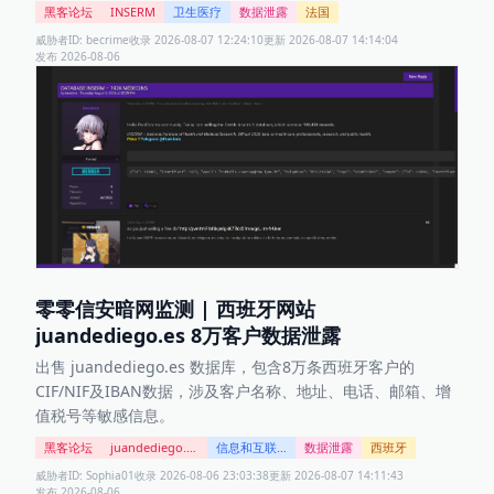
号、地址等。
黑客论坛
INSERM
卫生医疗
数据泄露
法国
威胁者ID:
becrime
收录
2026-08-07 12:24:10
更新
2026-08-07 14:14:04
发布
2026-08-06
零零信安暗网监测 | 西班牙网站
juandediego.es 8万客户数据泄露
出售 juandediego.es 数据库，包含8万条西班牙客户的
CIF/NIF及IBAN数据，涉及客户名称、地址、电话、邮箱、增
值税号等敏感信息。
黑客论坛
juandediego.es Database
信息和互联网科技
数据泄露
西班牙
威胁者ID:
Sophia01
收录
2026-08-06 23:03:38
更新
2026-08-07 14:11:43
发布
2026-08-06