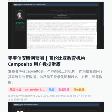
零零信安暗网监测 | 哥伦比亚教育机构
Campoalto 用户数据泄露
发布者声称Capoalto是一个剥削员工的机构，作为报复访问了
其系统并公开数据，涉及员工登录凭证和姓名、姓氏、组等数
据。
黑客论坛
campoalto_login_pass.txt
教育
数据泄露
哥伦比亚
威胁者ID:
whitehat
收录
2026-08-07 03:34:14
更新
2026-08-07 14:04:07
发布
2026-08-07