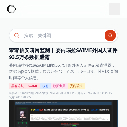
零零信安暗网监测 | 委内瑞拉SAIME外国人证件
93.5万条数据泄露
委内瑞拉移民局SAIME的935,791条外国人证件记录遭泄露，
数据为JSON格式，包含证件号、姓名、出生日期、性别及查询
时间等个人信息。
黑客论坛
SAIME
政府
数据泄露
委内瑞拉
威胁者ID:
malconguerra2
收录
2026-08-06 08:11:35
更新
2026-08-07 14:35:15
发布
2026-08-05