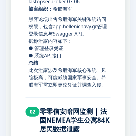
lastopsecbroker
07-06
被害组织：
希腊海军
黑客论坛出售希腊海军关键系统访问
权限，包含app.hellenicnavy.gr管理
登录信息与Swagger API。
据称泄露内容如下：
● 管理登录凭证
● 系统API接口
总结
此次泄露涉及希腊海军核心系统，风
险极高，可能威胁国家军事安全。希
腊海军需立即更改凭证并调查入侵。
零零信安暗网监测 | 法
02
国NEMEA学生公寓84K
居民数据泄露