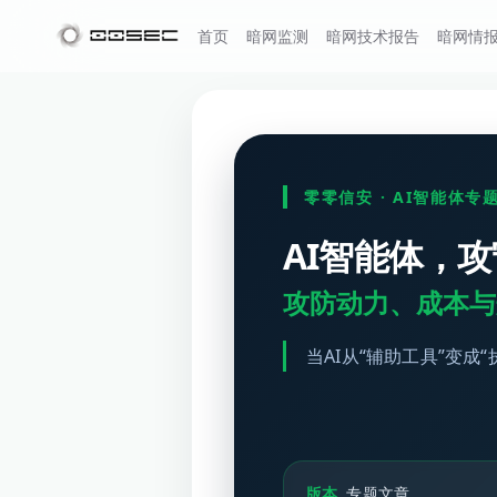
首页
暗网监测
暗网技术报告
暗网情
零零信安 · AI智能体专
AI智能体，
攻防动力、成本与
当AI从“辅助工具”变
版本
专题文章