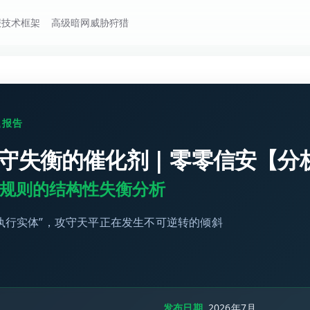
报技术框架
高级暗网威胁狩猎
题报告
攻守失衡的催化剂 | 零零信安【
规则的结构性失衡分析
成“执行实体”，攻守天平正在发生不可逆转的倾斜
发布日期
2026年7月