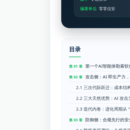
编著单位
零零信安
目录
第一个AI智能体勒索
第 01 章
攻击侧：AI 即生产力
第 02 章
2.1 三次代际跃迁：成本
2.2 三大天然优势：AI 攻
2.3 迭代内卷：进化周期从 “年
防御侧：合规先行的安全
第 03 章