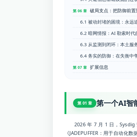
破局支点：把防御前置
第 06 章
6.1 被动封堵的困境：永
6.2 暗网情报：AI 勒索时
6.3 从监测到闭环：本土
6.4 务实的防御：在失衡中
扩展信息
第 07 章
第一个AI
第 01 章
2026 年 7 月 1 日
《JADEPUFFER：用于自动