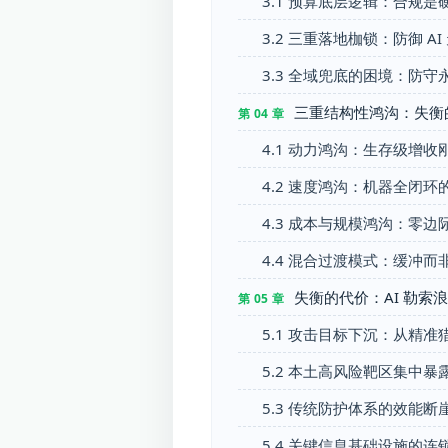
3.1 预算底层逻辑：合规
3.2 三重落地枷锁：防御 A
3.3 全域兜底的困境：防
三重结构性鸿沟：失衡
第 04 章
4.1 动力鸿沟：生存级增收刚
4.2 速度鸿沟：机器全闭环
4.3 成本与规模鸿沟：零边
4.4 混合过渡模式：缓冲而
失衡的代价：AI 勒索
第 05 章
5.1 攻击目标下沉：从精
5.2 本土高风险靶区集中暴
5.3 传统防护体系的效能
5.4 关键信息基础设施的