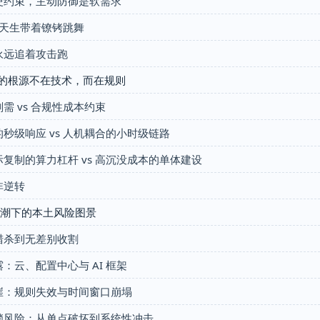
是硬约束，主动防御是软需求
I 天生带着镣铐跳舞
守永远追着攻击跑
的根源不在技术，而在规则
需 vs 合规性成本约束
的秒级响应 vs 人机耦合的小时级链路
际复制的算力杠杆 vs 高沉没成本的单体建设
非逆转
浪潮下的本土风险图景
准猎杀到无差别收割
露：云、配置中心与 AI 框架
断崖：规则失效与时间窗口崩塌
连锁风险：从单点破坏到系统性冲击