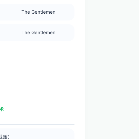
The Gentlemen
The Gentlemen
术
泄露）