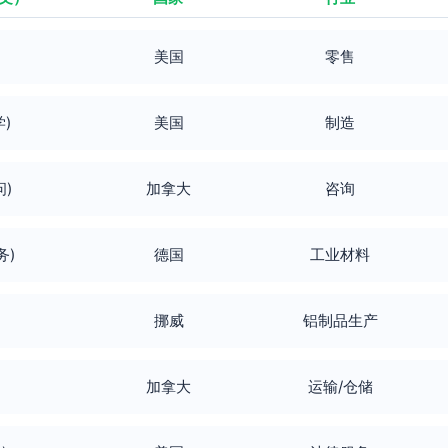
美国
零售
学)
美国
制造
问)
加拿大
咨询
务)
德国
工业材料
挪威
铝制品生产
加拿大
运输/仓储