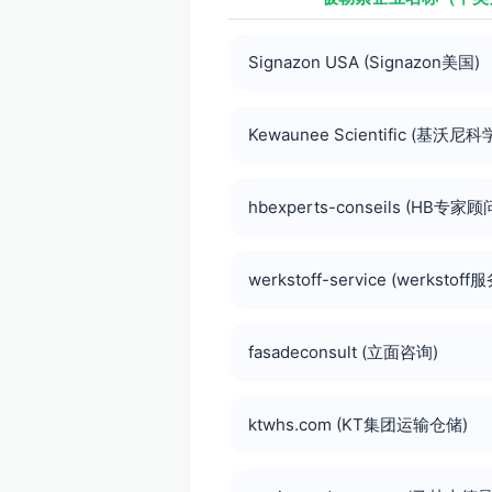
Signazon USA (Signazon美国)
Kewaunee Scientific (基沃尼科
hbexperts-conseils (HB专家顾
werkstoff-service (werkstoff服
fasadeconsult (立面咨询)
ktwhs.com (KT集团运输仓储)