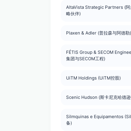
AltaVista Strategic Partne
略伙伴)
Plaxen & Adler (普拉森与阿德勒
FÉTIS Group & SECOM Engine
集团与SECOM工程)
UiTM Holdings (UiTM控股)
Scenic Hudson (斯卡尼克哈德逊
Silmquinas e Equipamentos (S
备)