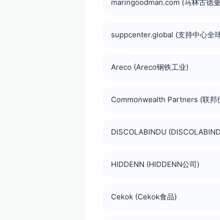
maringoodman.com (马林古德曼
suppcenter.global (支持中心全
Areco (Areco钢铁工业)
Commonwealth Partners (联
DISCOLABINDU (DISCOLABI
HIDDENN (HIDDENN公司)
Cekok (Cekok食品)