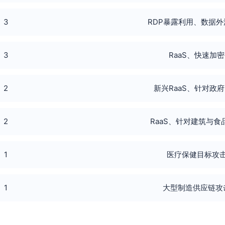
3
RDP暴露利用、数据外
3
RaaS、快速加密
2
新兴RaaS、针对政
2
RaaS、针对建筑与食
1
医疗保健目标攻
1
大型制造供应链攻