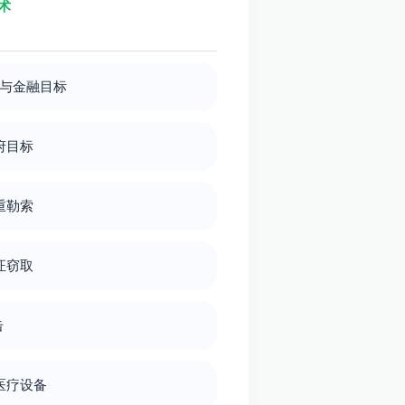
术
信与金融目标
府目标
重勒索
证窃取
击
医疗设备