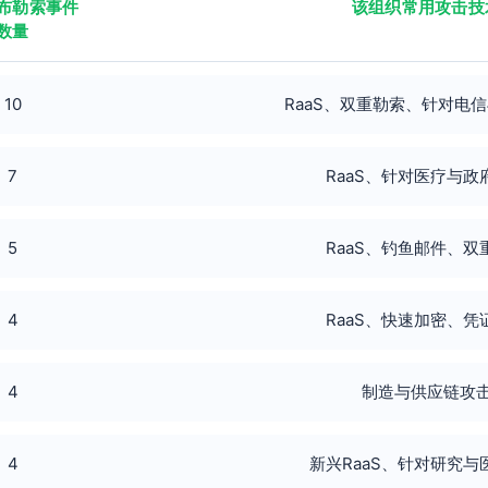
布勒索事件
该组织常用攻击技
数量
10
RaaS、双重勒索、针对电
7
RaaS、针对医疗与政
5
RaaS、钓鱼邮件、双
4
RaaS、快速加密、凭
4
制造与供应链攻
4
新兴RaaS、针对研究与