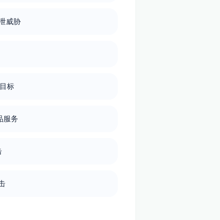
泄威胁
府目标
品服务
击
击