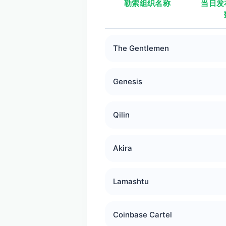
勒索组织名称
当日发
The Gentlemen
Genesis
Qilin
Akira
Lamashtu
Coinbase Cartel