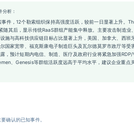
事件分析：
勒索事件，12个勒索组织保持高强度活跃，较前一日显著上升。The G
lin 5起紧随其后，显示传统RaaS群组产能集中释放。主要攻击制
础设施与高科技供应链目标占比显著上升，美国、加拿大、西班
塔尔国家宽带、福克斯康电子制造巨头及瓦尔德莫罗市政厅等受
露，预计短期内电信、制造、医疗及政府行业将紧急加强RDP/
emen、Genesis等群组活跃度远高于平均水平，建议企业重点关注The
主要确认的已知事件。