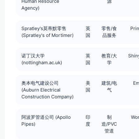
Human Resource
源
Agency)
Spratley's莫蒂默零售
英
零售/食
Pri
(Spratley's of Mortimer)
国
品服务
诺丁汉大学
英
教育/大
Shin
(nottingham.ac.uk)
国
学
奥本电气建设公司
美
建筑/电
Em
(Auburn Electrical
国
气
Construction Company)
阿波罗管道公司 (Apollo
印
制
Wor
Pipes)
度
造/PVC
管道