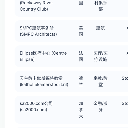
(Rockaway River
国
村俱乐
Country Club)
部
SMPC建筑事务所
美
建筑
(SMPC Architects)
国
Ellipse医疗中心 (Centre
法
医疗/医
Ellipse)
国
疗设施
天主教卡默斯福特教堂
荷
宗教/教
St
(katholiekamersfoort.nl)
兰
堂
sa2000.com公司
加
金融/服
St
(sa2000.com)
拿
务
大