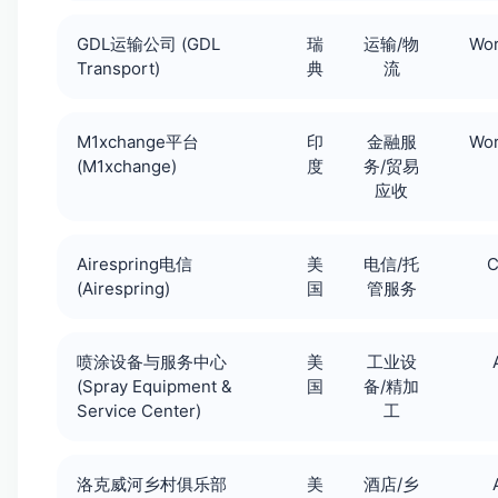
GDL运输公司 (GDL
瑞
运输/物
Wor
Transport)
典
流
M1xchange平台
印
金融服
Wor
(M1xchange)
度
务/贸易
应收
Airespring电信
美
电信/托
C
(Airespring)
国
管服务
喷涂设备与服务中心
美
工业设
(Spray Equipment &
国
备/精加
Service Center)
工
洛克威河乡村俱乐部
美
酒店/乡