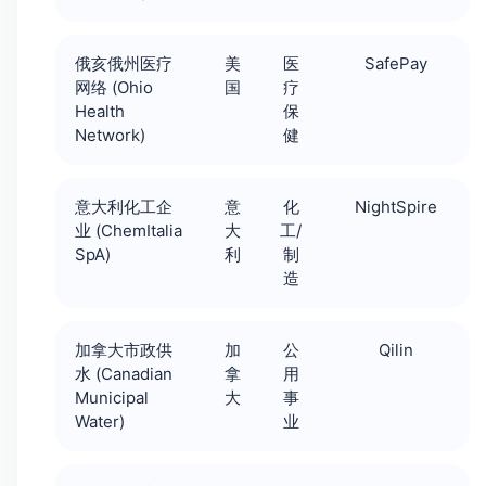
俄亥俄州医疗
美
医
SafePay
网络 (Ohio
国
疗
Health
保
Network)
健
意大利化工企
意
化
NightSpire
业 (ChemItalia
大
工/
SpA)
利
制
造
加拿大市政供
加
公
Qilin
水 (Canadian
拿
用
Municipal
大
事
Water)
业