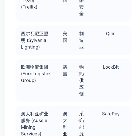
全公司
国
络
(Trellix)
安
全
西尔瓦尼亚照
美
制
Qilin
明 (Sylvania
国
造
Lighting)
业
欧洲物流集团
德
物
LockBit
(EuroLogistics
国
流/
Group)
供
应
链
澳大利亚矿业
澳
采
SafePay
服务 (Aussie
大
矿/
Mining
利
能
Services)
亚
源