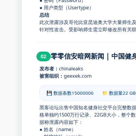
● 密码（Password）
● 用户类型（Usertype）
总结
此次泄露涉及哥伦比亚昆迪奥大学大量师生
针对性攻击。受影响师生需立即修改所有关
零零信安暗网新闻 | 中国
02
发布者：
chinaleaks
被害组织：
geexek.com
💾 数据条数
15000000
📁 数据量
22 GB
黑客论坛出售中国知名健身社交平台完整数
格单独约1500万行记录、22GB大小，整个
据称泄露内容如下：
● 姓名（name）