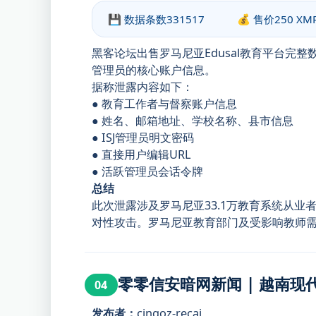
💾 数据条数
331517
💰 售价
250 XM
黑客论坛出售罗马尼亚Edusal教育平台完
管理员的核心账户信息。
据称泄露内容如下：
● 教育工作者与督察账户信息
● 姓名、邮箱地址、学校名称、县市信息
● ISJ管理员明文密码
● 直接用户编辑URL
● 活跃管理员会话令牌
总结
此次泄露涉及罗马尼亚33.1万教育系统从
对性攻击。罗马尼亚教育部门及受影响教师
零零信安暗网新闻 | 越南现代
04
发布者：
cingoz-recai