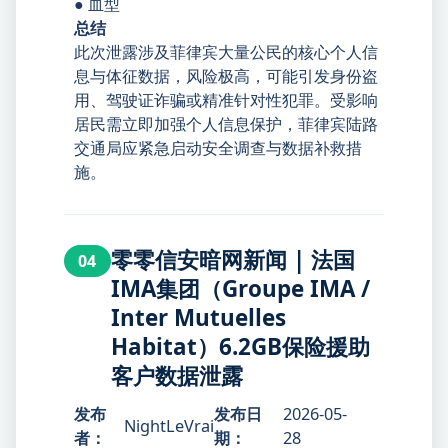
● 血型
总结
此次泄露涉及菲律宾大量公民的核心个人信
息与体征数据，风险极高，可能引发身份盗
用、驾驶证诈骗或精准针对性犯罪。受影响
居民需立即加强个人信息保护，菲律宾陆路
交通局应紧急启动安全调查与数据补救措
施。
零零信安暗网新闻 | 法国
04
IMA集团（Groupe IMA /
Inter Mutuelles
Habitat）6.2GB保险援助
客户数据泄露
发布
发布日
2026-05-
NightLeVrai
者：
期：
28