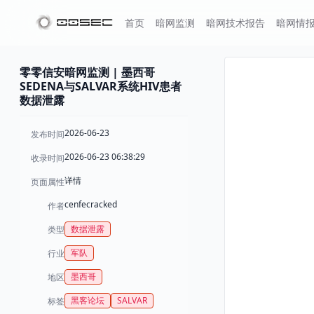
首页
暗网监测
暗网技术报告
暗网情
零零信安暗网监测 | 墨西哥
SEDENA与SALVAR系统HIV患者
数据泄露
2026-06-23
发布时间
2026-06-23 06:38:29
收录时间
详情
页面属性
cenfecracked
作者
数据泄露
类型
军队
行业
墨西哥
地区
黑客论坛
SALVAR
标签