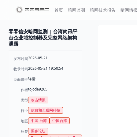
首页
暗网监测
暗网技术报告
暗网情
零零信安暗网监测 | 台湾简讯平
台企业域控制器及完整网络架构
泄露
2026-05-21
发布时间
2026-05-21 19:50:54
收录时间
详情
页面属性
tojode9265
作者
攻击情报
类型
信息和互联网科技
行业
中国-台湾
中国台湾
地区
黑客论坛
标签