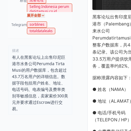
黑客论坛
标签
Selling Indonesia perum
datirtamusi.co.id
展开全部
黑客论坛出售印度
港市（Palemban
sorblines
Telegram
来水公司
totaldataleaks
Perumdatirtamusi
整客户数据库，共43
描述
条记录。该公司为
有人在黑客论坛上出售印尼巨
33.5万用户提供饮
港市水务公司Perumda Tirta
务，覆盖率约82%
Musi的用户数据库，包含超过
43.7万名用户的详细信息。数
据称泄露内容如下
据字段包括用户姓名、地址、
电话号码、电表编号及费率类
● 姓名（NAMA）
别等敏感信息，卖家索价300美
● 地址（ALAMAT
元并要求通过Escrow进行交
易。
● 电话/手机号码
（TELEPON / HP