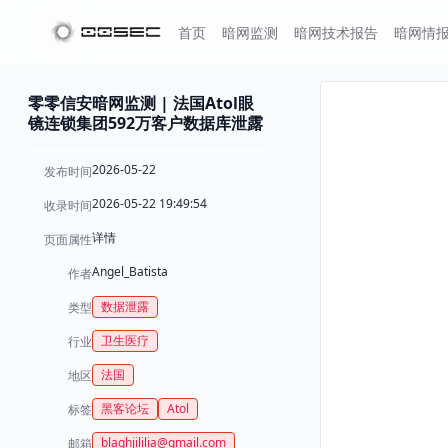
首页
暗网监测
暗网技术报告
暗网情
零零信安暗网监测 | 法国Atol眼
镜连锁集团592万客户数据库泄露
2026-05-22
发布时间
2026-05-22 19:49:54
收录时间
详情
页面属性
Angel_Batista
作者
数据泄露
类型
卫生医疗
行业
法国
地区
黑客论坛
Atol
标签
blaghjililia@gmail.com
邮箱