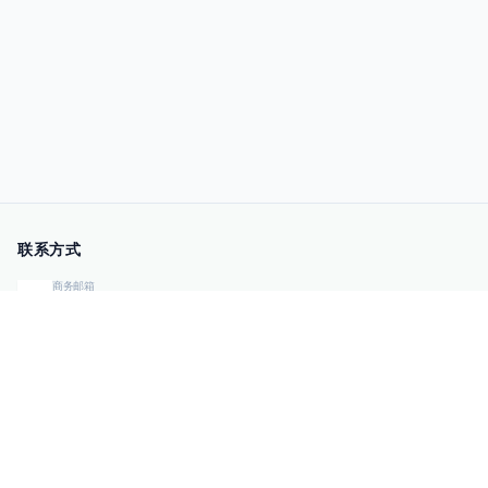
联系方式
商务邮箱
qiye@00sec.com
咨询热线
010-82825480
办公地址
北京市海淀区弘祥（1989）科技文化创意园3号楼3206
相关链接