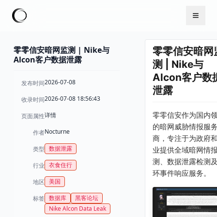
零零信安暗网监测 | Nike与
零零信安暗网
Alcon客户数据泄露
测 | Nike与
Alcon客户数
2026-07-08
发布时间
泄露
2026-07-08 18:56:43
收录时间
零零信安作为国内
详情
页面属性
的暗网威胁情报服
Nocturne
作者
商，专注于为政府
数据泄露
类型
业提供全域暗网情
测、数据泄露检测
衣食住行
行业
环事件响应服务。
美国
地区
数据库
黑客论坛
标签
Nike Alcon Data Leak