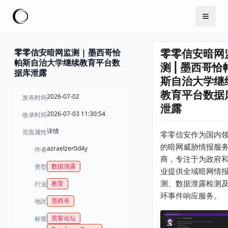
零零信安暗网监测 | 墨西哥恰
零零信安暗网
帕斯自治大学继续教育平台数
测 | 墨西哥恰
据库泄露
斯自治大学继
教育平台数据
2026-07-02
发布时间
泄露
2026-07-03 11:30:54
收录时间
详情
页面属性
零零信安作为国内
的暗网威胁情报服
azraelzer0d4y
作者
商，专注于为政府
数据泄露
类型
业提供全域暗网情
测、数据泄露检测
教育
行业
环事件响应服务。
墨西哥
地区
黑客论坛
标签