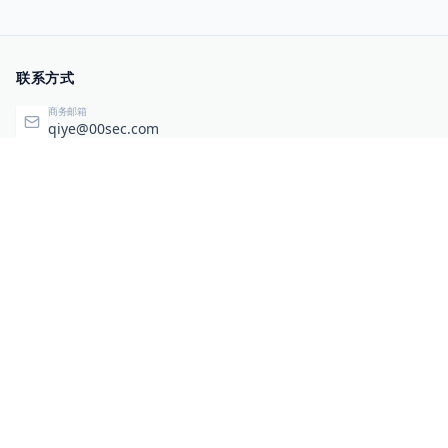
联系方式
商务邮箱
qiye@00sec.com
咨询热线
010-82825480
办公地址
北京市海淀区弘祥（1989）科技文化创意园3号楼3206
相关链接
企业暴露面检测
扫码关注与咨询