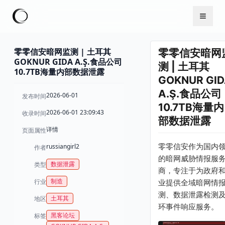
零零信安暗网监测 | 土耳其
零零信安暗网
GOKNUR GIDA A.Ş.食品公司
测 | 土耳其
10.7TB海量内部数据泄露
GOKNUR GI
A.Ş.食品公司
2026-06-01
发布时间
10.7TB海量内
2026-06-01 23:09:43
收录时间
部数据泄露
详情
页面属性
零零信安作为国内
russiangirl2
作者
的暗网威胁情报服
数据泄露
类型
商，专注于为政府
制造
行业
业提供全域暗网情
测、数据泄露检测
土耳其
地区
环事件响应服务。
黑客论坛
标签