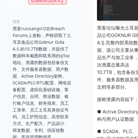
GOKNUR GIDA A.Ş.
描述
黑客论坛曝光土耳
黑客russiangirl2在Breach
Forums上发帖，声称窃取了土
品公司GOKNUR GI
耳其食品公司Goknur Gida
A.Ş.完整内部系统数
A.S.的10.7TB数据，并提供了
据。该公司主要从
数据样本截图和联系用的qTox
品生产与加工业务
地址。泄露的数据包括备份文
次泄露总量高达
件、文件服务器数据、用户数
10.7TB，包含备份
据、Active Directory架构、
件、服务器数据及
SCADA/PLC/RTU配置、网络设
文档等多部分。
备配置、虚拟化基础设施、客
户信息、合同、商业数据、银
据称泄露内容如下
行账户信息、财务报表、员工
工资单、员工土耳其身份证号
● Active Director
码、员工护照信息、高管联系
构与用户认证数据
方式、生产配方、产品设计、
研发数据、专利、供应链数
● SCADA、PLC、
据、库存管理数据库、