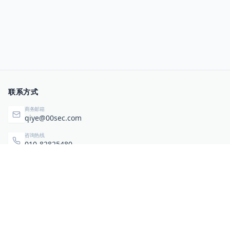
联系方式
商务邮箱
qiye@00sec.com
咨询热线
010-82825480
办公地址
北京市海淀区弘祥（1989）科技文化创意园3号楼3206
相关链接
企业暴露面检测