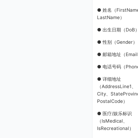
com
danmagoncia@gmail.co
● 姓名（FirstNam
m
LastName）
● 出生日期（DoB
● 性别（Gender）
● 邮箱地址（Emai
● 电话号码（Phon
● 详细地址
（AddressLine1、
City、StateProvi
PostalCode）
● 医疗/娱乐标识
（IsMedical、
IsRecreational）