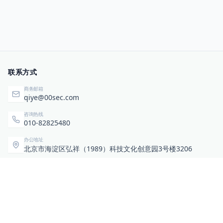
联系方式
商务邮箱
qiye@00sec.com
咨询热线
010-82825480
办公地址
北京市海淀区弘祥（1989）科技文化创意园3号楼3206
相关链接
企业暴露面检测
扫码关注与咨询