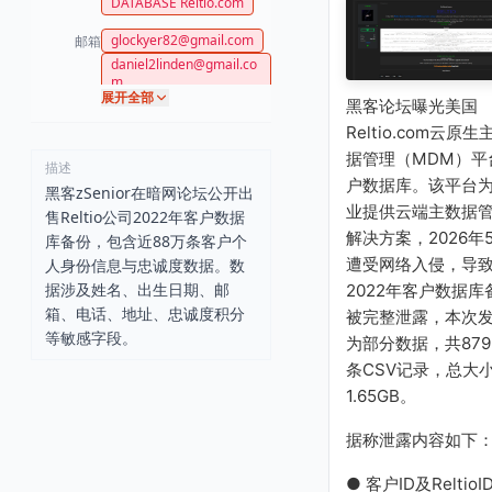
DATABASE Reltio.com
glockyer82@gmail.com
邮箱
daniel2linden@gmail.co
m
展开全部
黑客论坛曝光美国
jlesperancemcc@gmail.
com
Reltio.com云原生
marilyninnes@yahoo.co
据管理（MDM）平
m
描述
户数据库。该平台
domkiker@gmail.com
黑客zSenior在暗网论坛公开出
业提供云端主数据
yajaira2k11@gmail.com
售Reltio公司2022年客户数据
解决方案，2026年
rebeccazimmerman@g
库备份，包含近88万条客户个
mail.com
遭受网络入侵，导
人身份信息与忠诚度数据。数
danskydebbie@aol.com
据涉及姓名、出生日期、邮
2022年客户数据库
jamieamber1@yahoo.co
箱、电话、地址、忠诚度积分
被完整泄露，本次
m
等敏感字段。
为部分数据，共879,
jarmorg27@gmail.com
条CSV记录，总大
cullisontina5@gmail.co
m
1.65GB。
tstefaniuk@yahoo.com
rickbaig@gmail.com
据称泄露内容如下
amyduross@icloud.com
● 客户ID及ReltioI
jennaschwartz0@gmail.