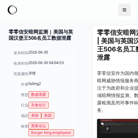
零零信安暗网监测 | 美国与英
零零信安暗网
国汉堡王506名员工数据泄露
| 美国与英国
王506名员工
2026-06-30
发布时间
泄露
2026-06-30 04:04:53
收录时间
零零信安作为国内
详情
页面属性
暗网威胁情报服务
failing2
作者
注于为政府和企业
数据泄露
类型
域暗网情报监测、
露检测及闭环事件
衣食住行
行业
务。
美国
英国
地区
黑客论坛
标签
Burger King employees