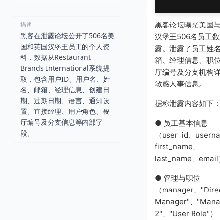
黑客论坛曝光美国
描述
黑客在泄露论坛公开了506名美
汉堡王506名员工
国和英国汉堡王员工的个人资
露。泄露了员工姓
料，数据从Restaurant
箱、经理信息、职
Brands International系统提
厅编号及分支机构
取，包含用户ID、用户名、姓
敏感人事信息。
名、邮箱、经理信息、创建日
期、过期日期、语言、通知设
据称泄露内容如下
置、直接经理、用户角色、餐
厅编号及分支信息等内部字
● 员工基本信息
段。
（user_id、usern
first_name、
last_name、emai
● 管理与职位
（manager、"Dire
Manager"、"Mana
2"、"User Role"）