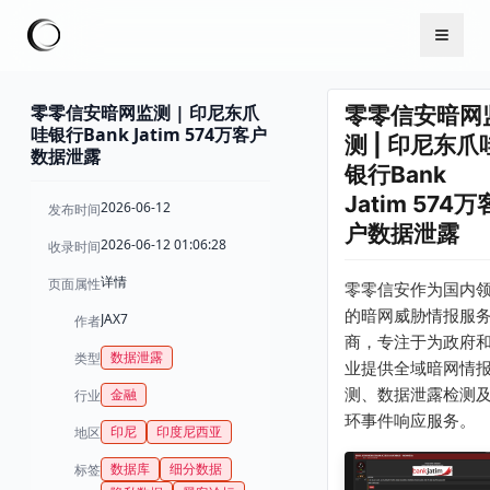
零零信安暗网监测 | 印尼东爪
零零信安暗网
哇银行Bank Jatim 574万客户
测 | 印尼东爪
数据泄露
银行Bank
Jatim 574万
2026-06-12
发布时间
户数据泄露
2026-06-12 01:06:28
收录时间
详情
页面属性
零零信安作为国内
的暗网威胁情报服
JAX7
作者
商，专注于为政府
数据泄露
类型
业提供全域暗网情
测、数据泄露检测
金融
行业
环事件响应服务。
印尼
印度尼西亚
地区
数据库
细分数据
标签