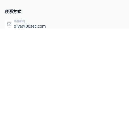
联系方式
商务邮箱
qiye@00sec.com
咨询热线
010-82825480
办公地址
北京市海淀区弘祥（1989）科技文化创意园3号楼3206
相关链接
企业暴露面检测
扫码关注与咨询