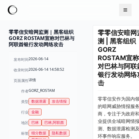
零零信安暗网监测 | 黑客组织
零零信安暗网
GORZ ROSTAM宣称对巴林与
测 | 黑客组织
阿联酋银行发动网络攻击
GORZ
ROSTAM宣称
2026-06-14
发布时间
对巴林与阿联
2026-06-14 14:58:52
收录时间
银行发动网络
详情
页面属性
击
GORZ_ROSTAM
作者
零零信安作为国内
数据泄露
攻击情报
类型
的暗网威胁情报服
金融
行业
商，专注于为政府
业提供全域暗网情
巴林
巴林,阿联酋
地区
测、数据泄露检测
细分数据
隐私数据
标签
环事件响应服务。