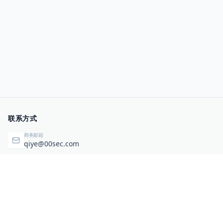
联系方式
商务邮箱
qiye@00sec.com
咨询热线
010-82825480
办公地址
北京市海淀区弘祥（1989）科技文化创意园3号楼3206
相关链接