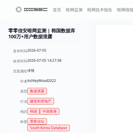
首页
暗网监测
暗网技术报告
暗网情
零零信安暗网监测 | 韩国数据库
100万+用户数据泄露
2026-07-05
发布时间
2026-07-05 14:27:38
收录时间
详情
页面属性
AshleyWood2022
作者
数据泄露
类型
建筑和房地产
行业
韩国
中国香港
地区
黑客论坛
标签
South Korea Database