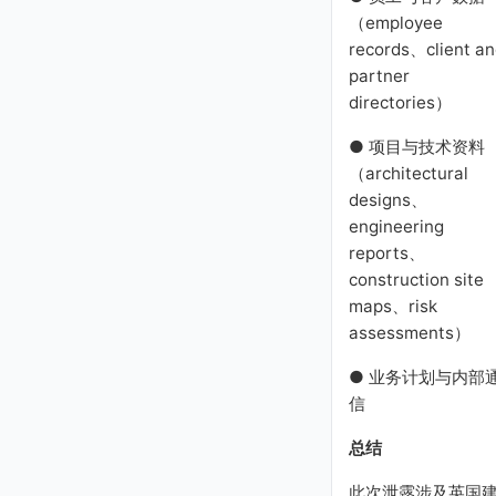
（employee
records、client an
partner
directories）
● 项目与技术资料
（architectural
designs、
engineering
reports、
construction site
maps、risk
assessments）
● 业务计划与内部
信
总结
此次泄露涉及英国