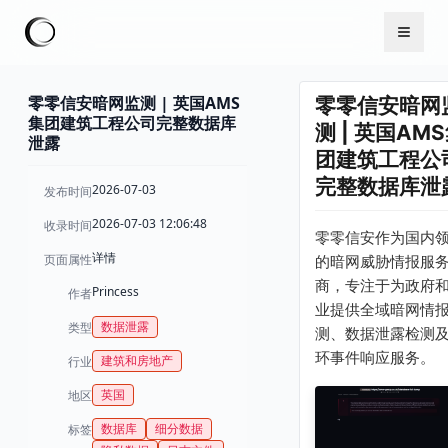
零零信安暗网监测 | 英国AMS
零零信安暗网
集团建筑工程公司完整数据库
测 | 英国AM
泄露
团建筑工程公
完整数据库泄
2026-07-03
发布时间
2026-07-03 12:06:48
收录时间
零零信安作为国内
详情
页面属性
的暗网威胁情报服
商，专注于为政府
Princess
作者
业提供全域暗网情
数据泄露
类型
测、数据泄露检测
环事件响应服务。
建筑和房地产
行业
英国
地区
数据库
细分数据
标签