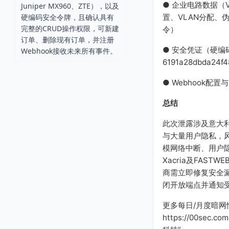
● 企业电路数据（V
Juniper MX960、ZTE），以及
置、VLAN分配、伪
硬编码安全令牌，且确认具有
完整的CRUD操作权限，可新建
令）
订单、删除现有订单，并注册
● 安全凭证（硬编
Webhook接收未来所有事件。
6191a28dbda24f4
● Webhook配
总结
此次泄露涉及意大
与大量用户隐私，
模网络中断、用户
Xacria及FASTWE
商需立即修复安全
闭开放端点并通知
更多每日/月度暗
https://00sec