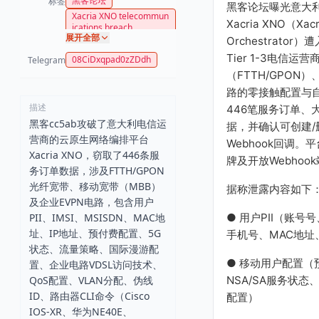
黑客论坛
标签
黑客论坛曝光意大
Xacria XNO telecommun
Xacria XNO（Xacr
ications breach
展开全部
Orchestrato
Tier 1-3电信运
08CiDxqpad0zZDdh
Telegram
（FTTH/GPON
路的零接触配置与
描述
446笔服务订单、
黑客cc5ab攻破了意大利电信运
据，并确认可创建
营商的云原生网络编排平台
Webhook回调
Xacria XNO，窃取了446条服
牌及开放Webho
务订单数据，涉及FTTH/GPON
光纤宽带、移动宽带（MBB）
据称泄露内容如下
及企业EVPN电路，包含用户
● 用户PII（账号号
PII、IMSI、MSISDN、MAC地
址、IP地址、预付费配置、5G
手机号、MAC地址
状态、流量策略、国际漫游配
● 移动用户配置（
置、企业电路VDSL访问技术、
NSA/SA服务状
QoS配置、VLAN分配、伪线
ID、路由器CLI命令（Cisco
配置）
IOS-XR、华为NE40E、