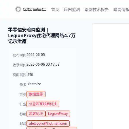
首页
暗网监测
暗网技术报告
暗网情
零零信安暗网监测 |
LegionProxy住宅代理网络4.7万
记录泄露
2026-06-05
发布时间
2026-06-06 00:17:58
收录时间
详情
页面属性
Blastoize
作者
数据泄露
类型
信息和互联网科技
行业
黑客论坛
LegionProxy
标签
alexiopro@hotmail.com
邮箱