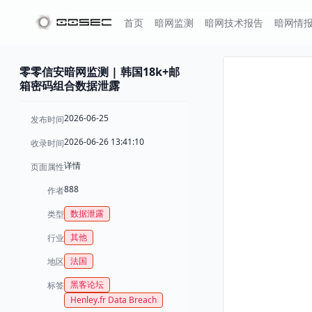
首页
暗网监测
暗网技术报告
暗网情
零零信安暗网监测 | 韩国18k+邮
箱密码组合数据泄露
2026-06-25
发布时间
2026-06-26 13:41:10
收录时间
详情
页面属性
888
作者
数据泄露
类型
其他
行业
法国
地区
黑客论坛
标签
Henley.fr Data Breach