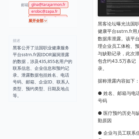
glna@tarajarmon.fr
邮箱
erobic@zapa.fr
nantes@gmail.com
展开全部
黑客论坛曝光法国
domires@laposte.net
健康平台sstrn.fr用
ancenisprothese@gmai
l.com
数据库泄露。该平
描述
理企业员工体检、
黑客公开了法国职业健康服务
与缺勤记录，此次
平台sstrn.fr因IDOR漏洞泄露
包含约43.5万条记
的数据，涉及435,855名用户的
联系信息、企业信息和预约记
录。
录。泄露数据包括姓名、电话
据称泄露内容如下
号码、邮箱、企业ID、联系人
类型、预约类型、日期及地点
● 姓名、邮箱与电
等。
号码
● 医疗预约历史与
勤原因
● 企业与员工联系