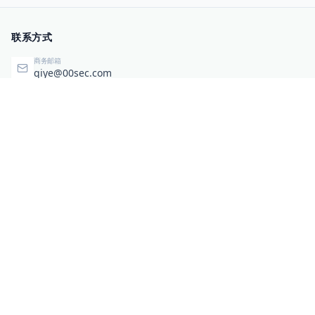
联系方式
商务邮箱
qiye@00sec.com
咨询热线
010-82825480
办公地址
北京市海淀区弘祥（1989）科技文化创意园3号楼3206
相关链接
企业暴露面检测
扫码关注与咨询