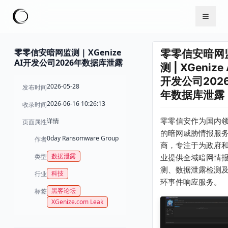
零零信安暗网监测 | XGenize
零零信安暗网
AI开发公司2026年数据库泄露
测 | XGenize 
开发公司202
2026-05-28
发布时间
年数据库泄露
2026-06-16 10:26:13
收录时间
零零信安作为国内
详情
页面属性
的暗网威胁情报服
0day Ransomware Group
作者
商，专注于为政府
数据泄露
类型
业提供全域暗网情
测、数据泄露检测
科技
行业
环事件响应服务。
黑客论坛
标签
XGenize.com Leak