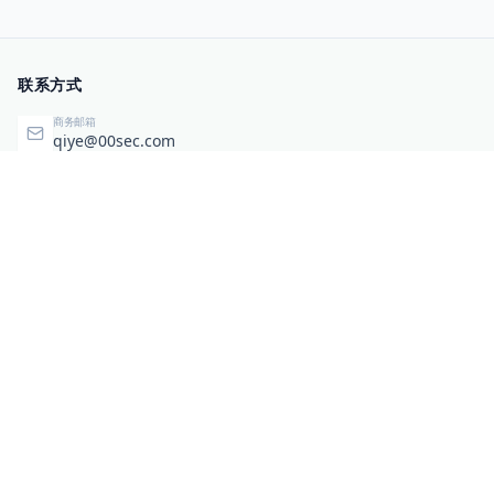
联系方式
商务邮箱
qiye@00sec.com
咨询热线
010-82825480
办公地址
北京市海淀区弘祥（1989）科技文化创意园3号楼3206
相关链接
企业暴露面检测
扫码关注与咨询