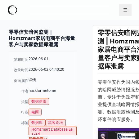
零零信安暗网监测 |
零零信安暗网
Homzmart家居电商平台海量
测 | Homzma
客户与卖家数据库泄露
家居电商平台
量客户与卖家
2026-06-01
发布时间
据库泄露
2026-06-02 04:40:20
收录时间
详情
页面属性
零零信安作为国内
的暗网威胁情报服
hackformetome
作者
商，专注于为政府
数据泄露
类型
业提供全域暗网情
测、数据泄露检测
电商
行业
环事件响应服务。
数据库
黑客论坛
标签
Homzmart Database Le
aked
展开全部