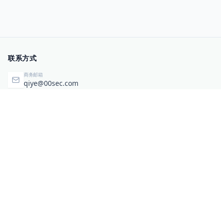
联系方式
商务邮箱
qiye@00sec.com
咨询热线
010-82825480
办公地址
北京市海淀区弘祥（1989）科技文化创意园3号楼3206
相关链接
企业暴露面检测
扫码关注与咨询