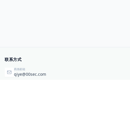
联系方式
商务邮箱
qiye@00sec.com
咨询热线
010-82825480
办公地址
北京市海淀区弘祥（1989）科技文化创意园3号楼3206
相关链接