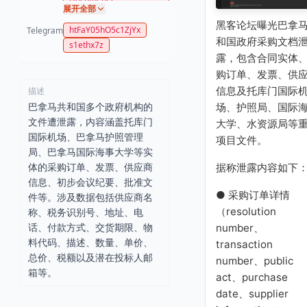
展开全部
黑客论坛曝光巴拿
htFaY05hO5c1ZjYx
Telegram
和国政府采购文档
s1ethx7z
露，包含合同实体
购订单、发票、供
信息及托库门国际
描述
巴拿马共和国多个政府机构的
场、护照局、国际
文件遭泄露，内容涵盖托库门
大学、水资源局等
国际机场、巴拿马护照管理
项目文件。
局、巴拿马国际海事大学等实
体的采购订单、发票、供应商
据称泄露内容如下
信息、初步会议纪要、批准文
● 采购订单详情
件等。涉及数据包括供应商名
（resolution
称、税务识别号、地址、电
话、付款方式、交货期限、物
number、
料代码、描述、数量、单价、
transaction
总价、税额以及潜在投标人邮
number、public
箱等。
act、purchase
date、supplier