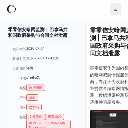
零零信安暗网监测 | 巴拿马共
零零信安暗网
和国政府采购与合同文档泄露
测 | 巴拿马共
国政府采购与
2026-07-04
发布时间
同文档泄露
2026-07-04 17:47:35
收录时间
零零信安作为国内
详情
页面属性
的暗网威胁情报服
s1ethx7z
作者
商，专注于为政府
数据泄露
类型
业提供全域暗网情
测、数据泄露检测
政府
行业
环事件响应服务。
巴拿马
地区
文件资料
黑客论坛
标签
REPUBLIC OF PANAMA |
Documents