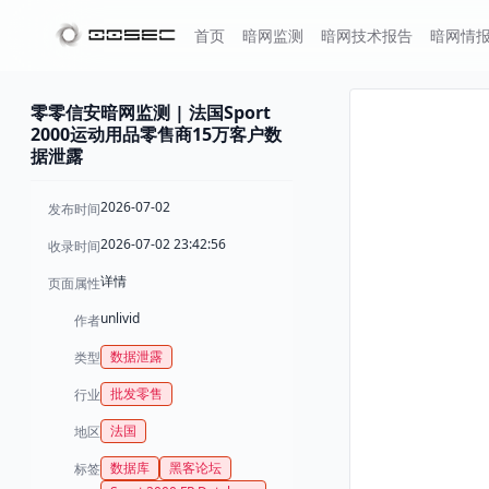
首页
暗网监测
暗网技术报告
暗网情
零零信安暗网监测 | 法国Sport
2000运动用品零售商15万客户数
据泄露
2026-07-02
发布时间
2026-07-02 23:42:56
收录时间
详情
页面属性
unlivid
作者
数据泄露
类型
批发零售
行业
法国
地区
数据库
黑客论坛
标签