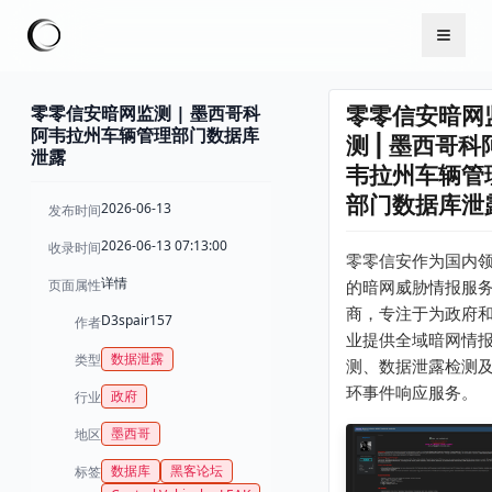
零零信安暗网监测 | 墨西哥科
零零信安暗网
阿韦拉州车辆管理部门数据库
测 | 墨西哥科
泄露
韦拉州车辆管
部门数据库泄
2026-06-13
发布时间
2026-06-13 07:13:00
收录时间
零零信安作为国内
详情
页面属性
的暗网威胁情报服
商，专注于为政府
D3spair157
作者
业提供全域暗网情
数据泄露
类型
测、数据泄露检测
环事件响应服务。
政府
行业
墨西哥
地区
数据库
黑客论坛
标签