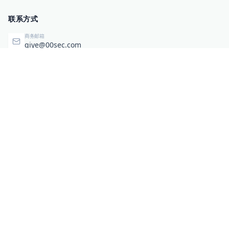
联系方式
商务邮箱
qiye@00sec.com
咨询热线
010-82825480
办公地址
北京市海淀区弘祥（1989）科技文化创意园3号楼3206
相关链接
企业暴露面检测
扫码关注与咨询