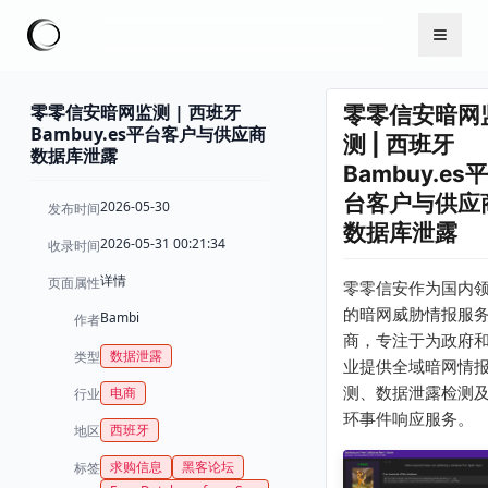
零零信安暗网监测 | 西班牙
零零信安暗网
Bambuy.es平台客户与供应商
测 | 西班牙
数据库泄露
Bambuy.es平
台客户与供应
2026-05-30
发布时间
数据库泄露
2026-05-31 00:21:34
收录时间
详情
页面属性
零零信安作为国内
的暗网威胁情报服
Bambi
作者
商，专注于为政府
数据泄露
类型
业提供全域暗网情
测、数据泄露检测
电商
行业
环事件响应服务。
西班牙
地区
求购信息
黑客论坛
标签