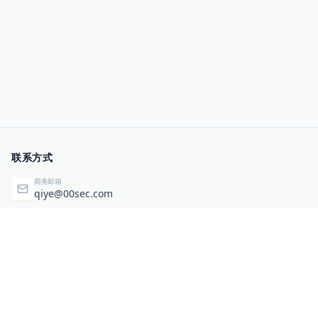
联系方式
商务邮箱
qiye@00sec.com
咨询热线
010-82825480
办公地址
北京市海淀区弘祥（1989）科技文化创意园3号楼3206
相关链接