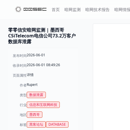
首页
暗网监测
暗网技术报告
暗网情
零零信安暗网监测 | 墨西哥
CSiTelecom电信公司73.2万客户
数据库泄露
2026-06-01
发布时间
2026-06-01 08:49:26
收录时间
详情
页面属性
Rupert
作者
数据泄露
类型
信息和互联网科技
行业
墨西哥
地区
黑客论坛
DATABASE
标签