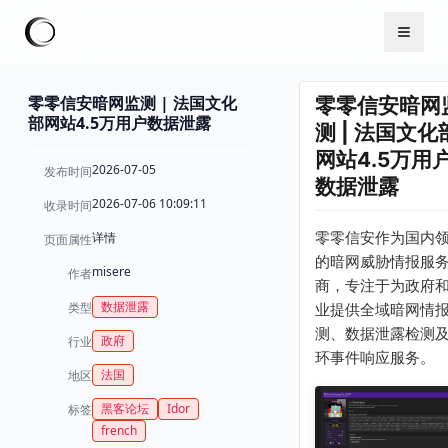
零零信安暗网监测 | 法国文化
零零信安暗网
部网站4.5万用户数据泄露
测 | 法国文化
网站4.5万用
2026-07-05
发布时间
数据泄露
2026-07-06 10:09:11
收录时间
零零信安作为国内
详情
页面属性
的暗网威胁情报服
misere
作者
商，专注于为政府
数据泄露
类型
业提供全域暗网情
测、数据泄露检测
政府
行业
环事件响应服务。
法国
地区
黑客论坛
Idor
标签
french