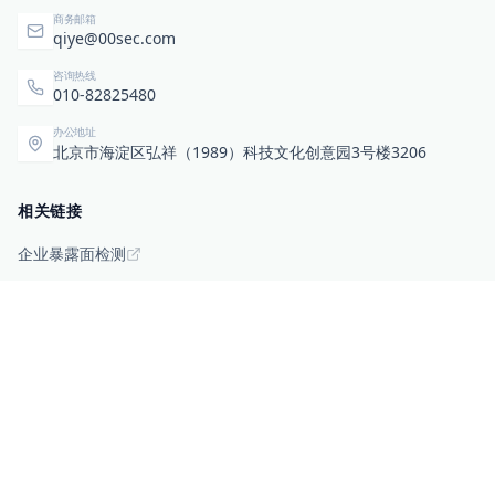
商务邮箱
qiye@00sec.com
咨询热线
010-82825480
办公地址
北京市海淀区弘祥（1989）科技文化创意园3号楼3206
相关链接
企业暴露面检测
扫码关注与咨询
微信咨询
零零信安服务号