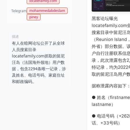
locatefamily.com
mohammedabdeslam
Telegram
piney
黑客论坛曝光
locatefamily.c
搜索目录中留尼汪
描述
（Reunion Isla
有人在暗网论坛公开了从全球
外省）部分数据。
人员搜索目录
户自行注册联系信
locatefamily.com抓取的留尼
录，此次泄露包含2,
汪岛（法国海外领地）用户数
特记录，均为202
据，包含2294条唯一记录，涉
取的留尼汪岛用户
及姓名、电话号码、家庭住址
和邮政编码。
据称泄露内容如下
● 姓名（firstnam
lastname）
● 电话号码（+262
话、+33号码）