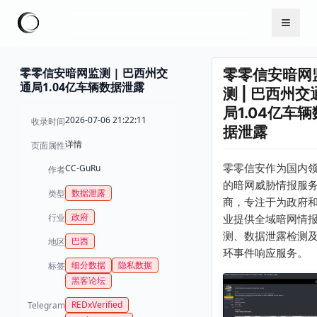
零零信安暗网监测 | 巴西州交
零零信安暗网
通局1.04亿车辆数据泄露
测 | 巴西州交
局1.04亿车辆
2026-07-06 21:22:11
收录时间
据泄露
详情
页面属性
零零信安作为国内
CC-GuRu
作者
的暗网威胁情报服
数据泄露
类型
商，专注于为政府
政府
行业
业提供全域暗网情
测、数据泄露检测
巴西
地区
环事件响应服务。
细分数据
隐私数据
标签
黑客论坛
REDxVerified
Telegram