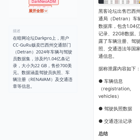
DarkNeoADM
darkluffy1
黑客论坛出售巴西
展开全部
VerifiedDraco1
通局（Detran）车
CcGuru1
数据库，包含1.04
描述
记录、22GB数据。
在暗网论坛Darkpro上，用户
露了车辆注册、驾
CC-GuRu贩卖巴西州交通部门
照、交通违法等国
（Detran）2024年车辆与驾驶
通信息。
员数据集，涉及约1.04亿条记
录，大小为22 GB，售价700美
据称泄露内容如下
元。数据涵盖驾驶员执照、车
辆注册（RENAVAM）及交通违
● 车辆信息
章等信息。
（registration,
vehicles）
● 驾驶执照数据
● 交通违法记录
总结