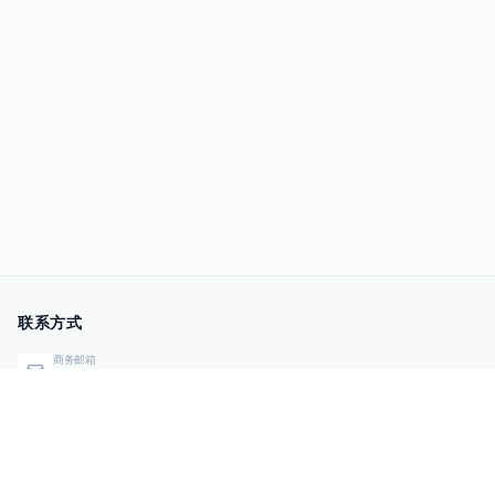
联系方式
商务邮箱
qiye@00sec.com
咨询热线
010-82825480
办公地址
北京市海淀区弘祥（1989）科技文化创意园3号楼3206