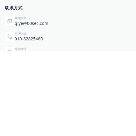
联系方式
商务邮箱
qiye@00sec.com
咨询热线
010-82825480
办公地址
北京市海淀区弘祥（1989）科技文化创意园3号楼3206
相关链接
企业暴露面检测
扫码关注与咨询
微信咨询
零零信安服务号