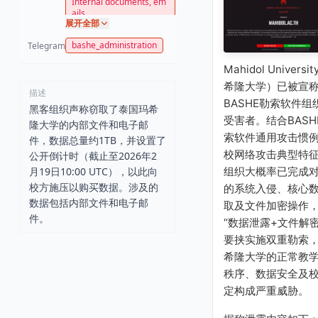
Internal documents, em
ails
展开全部
bashe_administration
Telegram
Mahidol Universi
希隆大学）已被宣
描述
BASHE勒索软件组
黑客组织声称窃取了泰国玛希
受害者。结合BASH
隆大学的内部文件和电子邮
索软件通用攻击惯
件，数据总量约1TB，并设置了
校网络攻击典型特
公开倒计时（截止至2026年2
组织大概率已完成
月19日10:00 UTC），以此向
校方施压以购买数据。涉及的
的系统入侵、核心
数据包括内部文件和电子邮
取及文件加密操作
件。
“数据泄露+文件解密
要挟实施双重勒索
希隆大学的正常教
秩序、数据安全及
定构成严重威胁。