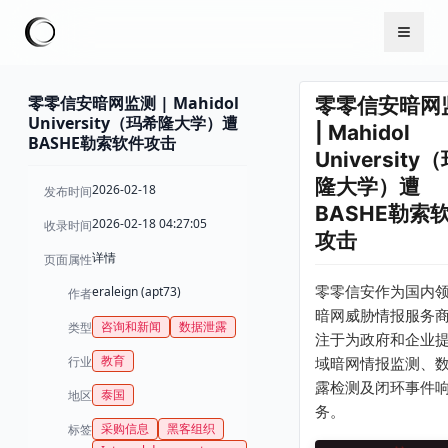
零零信安暗网监测 | Mahidol
零零信安暗网
University（玛希隆大学）遭
| Mahidol
BASHE勒索软件攻击
University
隆大学）遭
2026-02-18
发布时间
BASHE勒索
2026-02-18 04:27:05
收录时间
攻击
详情
页面属性
零零信安作为国内
eraleign (apt73)
作者
暗网威胁情报服务
咨询和新闻
数据泄露
类型
注于为政府和企业
教育
行业
域暗网情报监测、
露检测及闭环事件
泰国
地区
务。
采购信息
黑客组织
标签