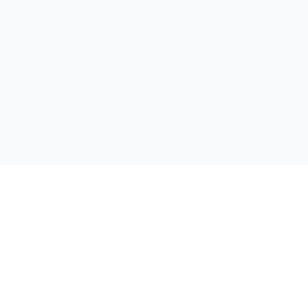
相关链接
扫码关注与咨
企业暴露面检测