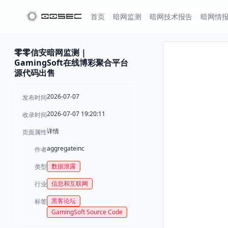
首页
暗网监测
暗网技术报告
暗网情
零零信安暗网监测 |
GamingSoft在线博彩聚合平台
源代码出售
2026-07-07
发布时间
2026-07-07 19:20:11
收录时间
详情
页面属性
aggregateinc
作者
数据泄露
类型
信息和互联网
行业
黑客论坛
标签
GamingSoft Source Code