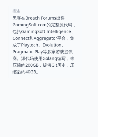
描述
黑客在Breach Forums出售
GamingSoft.com的完整源代码，
包括GamingSoft Intelligence、
Connect和Aggregator平台，集
成了Playtech、Evolution、
Pragmatic Play等多家游戏提供
商。源代码使用Golang编写，未
压缩约200GB，提供Git历史，压
缩后约40GB。