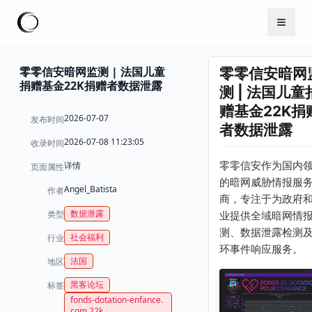
零零信安暗网监测 | 法国儿童
零零信安暗网
捐赠基金22K捐赠者数据泄露
测 | 法国儿童
赠基金22K捐
2026-07-07
发布时间
者数据泄露
2026-07-08 11:23:05
收录时间
零零信安作为国内
详情
页面属性
的暗网威胁情报服
Angel_Batista
作者
商，专注于为政府
数据泄露
类型
业提供全域暗网情
测、数据泄露检测
社会福利
行业
环事件响应服务。
法国
地区
黑客论坛
标签
fonds-dotation-enfance.
com 22k