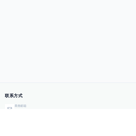
联系方式
商务邮箱
qiye@00sec.com
咨询热线
010-82825480