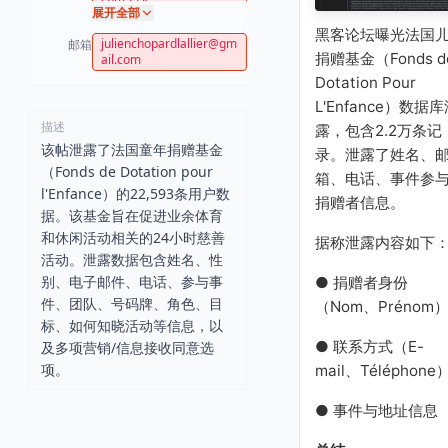
展开全部
黑客论坛曝光法国
julienchopardlallier@gm
邮箱
捐赠基金（Fonds d
ail.com
Dotation Pour
L'Enfance）数据
描述
露，包含2.2万条记
该帖泄露了法国童年捐赠基金
录。泄露了姓名、
（Fonds de Dotation pour
箱、电话、事件参
l'Enfance）的22,593条用户数
捐赠者信息。
据。该基金旨在促进业余体育
和休闲活动相关的24小时慈善
据称泄露内容如下
活动。泄露数据包含姓名、性
别、电子邮件、电话、参与事
● 捐赠者身份
件、团队、号码牌、角色、目
（Nom、Prénom
标、如何知晓活动等信息，以
● 联系方式（E-
及多项营销/信息接收同意选
项。
mail、Téléphone
● 事件与地址信息