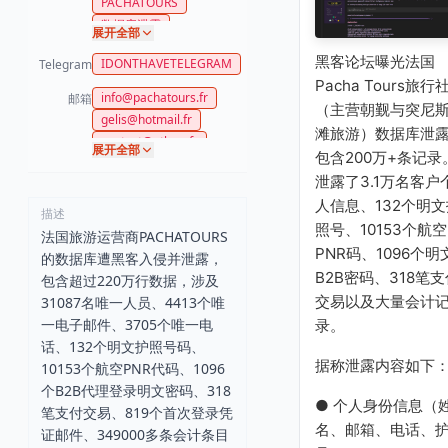
PACHATOURS
数据库泄露
展开全部
黑客论坛曝光法国
IDONTHAVETELEGRAM
Telegram
Pacha Tours旅行
info@pachatours.fr
邮箱
（主营朝觐与突尼
gelis@hotmail.fr
滩旅游）数据库泄
contact@atlasv.fr
展开全部
包含200万+条记录
reservation@seavoyage
s.fr
泄露了3.1万名客户
人信息、132个明文
描述
照号、10153个航空
法国旅游运营商PACHATOURS
PNR码、1096个明
的数据库遭黑客入侵并泄露，
B2B密码、318笔支
包含超过220万行数据，涉及
交易以及大量会计
31087名唯一人员、4413个唯
一电子邮件、3705个唯一电
录。
话、132个明文护照号码、
据称泄露内容如下
10153个航空PNR代码、1096
个B2B代理登录明文密码、318
● 个人身份信息（
笔支付交易、819个首次登录凭
名、邮箱、电话、
证邮件、349000多条会计条目