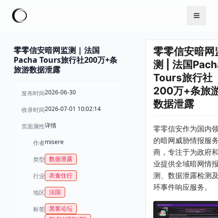
零零信安暗网监测 | 法国
零零信安暗网
Pacha Tours旅行社200万+条
测 | 法国Pach
旅游数据泄露
Tours旅行社
200万+条旅
2026-06-30
发布时间
数据泄露
2026-07-01 10:02:14
收录时间
详情
页面属性
零零信安作为国内
的暗网威胁情报服
misere
作者
商，专注于为政府
数据泄露
类型
业提供全域暗网情
测、数据泄露检测
衣食住行
行业
环事件响应服务。
法国
地区
黑客论坛
标签