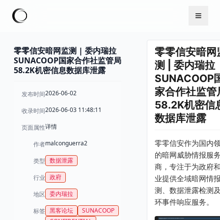
零零信安暗网监测 | 委内瑞拉
零零信安暗网
SUNACOOP国家合作社监管局
测 | 委内瑞拉
58.2K机密信息数据库泄露
SUNACOOP
家合作社监管
2026-06-02
发布时间
58.2K机密信
2026-06-03 11:48:11
收录时间
数据库泄露
详情
页面属性
零零信安作为国内
malconguerra2
作者
的暗网威胁情报服
数据泄露
类型
商，专注于为政府
政府
行业
业提供全域暗网情
测、数据泄露检测
委内瑞拉
地区
环事件响应服务。
黑客论坛
SUNACOOP
标签