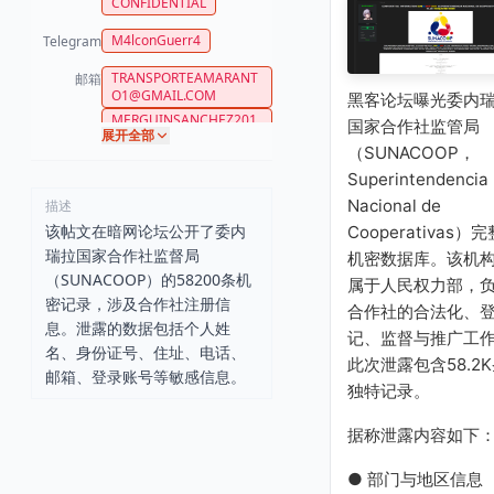
CONFIDENTIAL
M4lconGuerr4
Telegram
TRANSPORTEAMARANT
邮箱
O1@GMAIL.COM
黑客论坛曝光委内
MERGUINSANCHEZ201
国家合作社监管局
展开全部
2@GMAIL.COM
（SUNACOOP，
REDSOCIOPRODUCTIVA
Superintendencia
COMUNALZULIA@YAHO
O.COM
Nacional de
描述
该帖文在暗网论坛公开了委内
Cooperativas）完
瑞拉国家合作社监督局
机密数据库。该机
（SUNACOOP）的58200条机
属于人民权力部，
密记录，涉及合作社注册信
合作社的合法化、
息。泄露的数据包括个人姓
记、监督与推广工
名、身份证号、住址、电话、
此次泄露包含58.2
邮箱、登录账号等敏感信息。
独特记录。
据称泄露内容如下
● 部门与地区信息