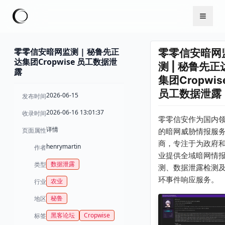
零零信安暗网监测 | 秘鲁先正
零零信安暗网
达集团Cropwise 员工数据泄
测 | 秘鲁先正
露
集团Cropwis
员工数据泄露
2026-06-15
发布时间
2026-06-16 13:01:37
收录时间
零零信安作为国内
详情
页面属性
的暗网威胁情报服
商，专注于为政府
henrymartin
作者
业提供全域暗网情
数据泄露
类型
测、数据泄露检测
环事件响应服务。
农业
行业
秘鲁
地区
黑客论坛
Cropwise
标签