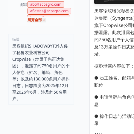
abc@acpagro.com
邮箱
黑客论坛曝光秘鲁
afiestas@acpagro.com
lquiroz@acpagro.com
达集团（Syngenta
展开全部
sneyra@acpagro.com
旗下Cropwise公司
据泄露。此次泄露
描述
约750名用户个人
黑客组织SHADOWBYT3$入侵
及13万条操作日志
了秘鲁农业科技公司
录。
Cropwise（隶属于先正达集
团），泄露了约750名用户的个
据称泄露内容如下
人信息（姓名、邮箱、角色
● 员工姓名、邮箱
等）以及约130,000条用户操作
职位
日志，日志跨度为2025年12月
至2026年6月，涉及约50名用
● 电话号码与角色
户。
息
● 操作日志与活动
录