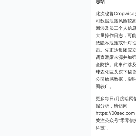
总结
此次秘鲁Cropwise
司数据泄露风险较
因涉及员工个人信
大量操作日志，可
致隐私泄露或针对
击。先正达集团应
调查泄露来源并加
全防护。此事件涉
球农化巨头旗下秘
公司敏感数据，影
围较广。
更多每日/月度暗网
报分析，请访问
https://00sec.com
关注公众号“零零信
科技”。