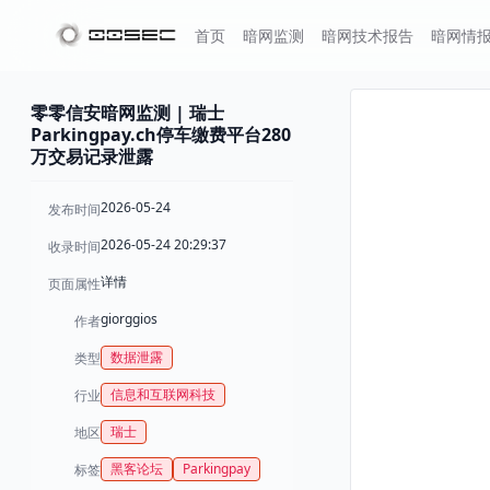
首页
暗网监测
暗网技术报告
暗网情
零零信安暗网监测 | 瑞士
Parkingpay.ch停车缴费平台280
万交易记录泄露
2026-05-24
发布时间
2026-05-24 20:29:37
收录时间
详情
页面属性
giorggios
作者
数据泄露
类型
信息和互联网科技
行业
瑞士
地区
黑客论坛
Parkingpay
标签