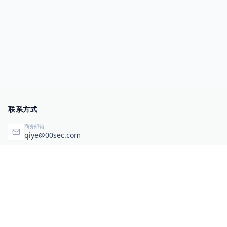
联系方式
商务邮箱
qiye@00sec.com
咨询热线
010-82825480
办公地址
北京市海淀区弘祥（1989）科技文化创意园3号楼3206
相关链接