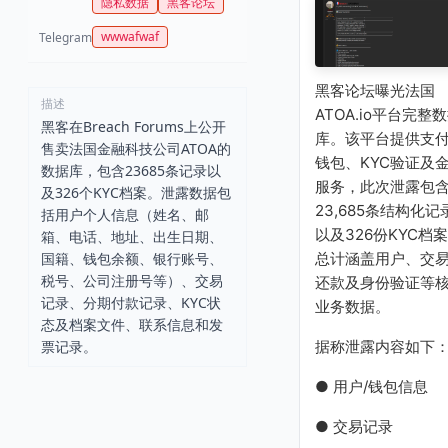
隐私数据
黑客论坛
wwwafwaf
Telegram
黑客论坛曝光法国
描述
ATOA.io平台完整
黑客在Breach Forums上公开
库。该平台提供支
售卖法国金融科技公司ATOA的
钱包、KYC验证及
数据库，包含23685条记录以
服务，此次泄露包
及326个KYC档案。泄露数据包
23,685条结构化记
括用户个人信息（姓名、邮
以及326份KYC档
箱、电话、地址、出生日期、
国籍、钱包余额、银行账号、
总计涵盖用户、交
税号、公司注册号等）、交易
还款及身份验证等
记录、分期付款记录、KYC状
业务数据。
态及档案文件、联系信息和发
票记录。
据称泄露内容如下
● 用户/钱包信息
● 交易记录