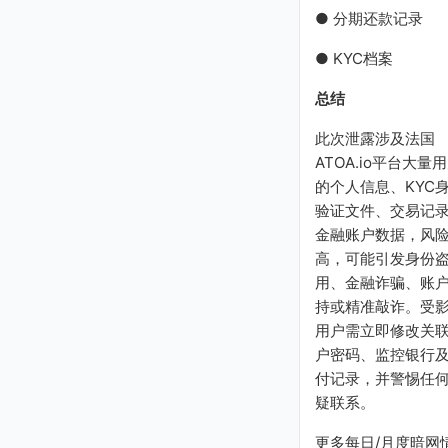
● 分期还款记录
● KYC档案
总结
此次泄露涉及法国
ATOA.io平台大量
的个人信息、KYC
验证文件、交易记
金融账户数据，风
高，可能引发身份
用、金融诈骗、账
持或精准敲诈。受
用户需立即修改关
户密码、监控银行
付记录，并警惕任
疑联系。
更多每日/月度暗网