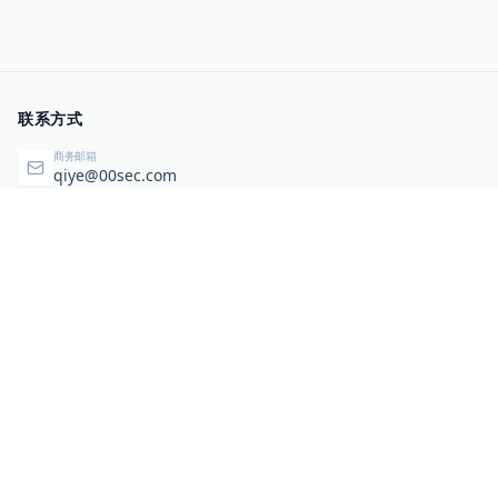
联系方式
商务邮箱
qiye@00sec.com
咨询热线
010-82825480
办公地址
北京市海淀区弘祥（1989）科技文化创意园3号楼3206
相关链接
企业暴露面检测
扫码关注与咨询