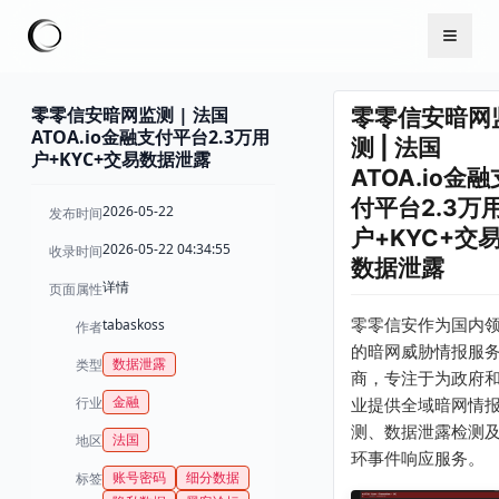
零零信安暗网监测 | 法国
零零信安暗网
ATOA.io金融支付平台2.3万用
测 | 法国
户+KYC+交易数据泄露
ATOA.io金融
付平台2.3万
2026-05-22
发布时间
户+KYC+交
2026-05-22 04:34:55
收录时间
数据泄露
详情
页面属性
零零信安作为国内
tabaskoss
作者
的暗网威胁情报服
数据泄露
类型
商，专注于为政府
金融
行业
业提供全域暗网情
测、数据泄露检测
法国
地区
环事件响应服务。
账号密码
细分数据
标签