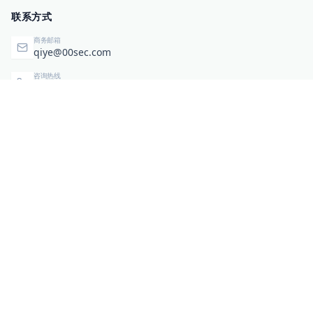
联系方式
商务邮箱
qiye@00sec.com
咨询热线
010-82825480
办公地址
北京市海淀区弘祥（1989）科技文化创意园3号楼3206
相关链接
企业暴露面检测
扫码关注与咨询
微信咨询
零零信安服务号