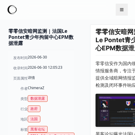
零零信安暗网监测 | 法国Le
零零信安暗网监
Pontet青少年拘留中心EPM数
Le Ponte
据泄露
心EPM数据泄
2026-06-30
发布时间
零零信安作为国内
2026-06-30 12:05:23
收录时间
情报服务商，专注
详情
提供全域暗网情报
页面属性
检测及闭环事件响
ChimeraZ
作者
数据泄露
类型
政府
行业
法国
地区
黑客论坛
标签
黑客论坛曝光法国Le 