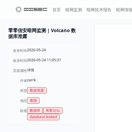
首页
暗网监测
暗网技术报告
暗网情
零零信安暗网监测 | Volcano 数
据库泄露
2026-05-24
发布时间
2026-05-24 11:05:37
收录时间
详情
页面属性
zarrk
作者
数据泄露
类型
泰国
地区
数据库
黑客论坛
标签
database leaked